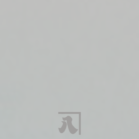
こ
れ
こ
そ
が